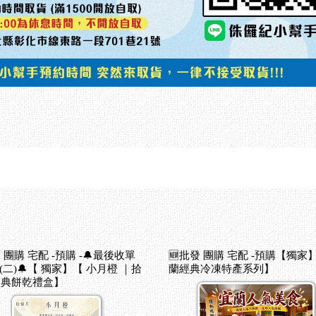
 團購 宅配 -預購 -🔔最後收單
🆕批發 團購 宅配 -預購【獨家
8(二)🔔【 獨家】【 小月橙 ｜拾
蘭經典冷凍特產系列】
經典餅乾禮盒】