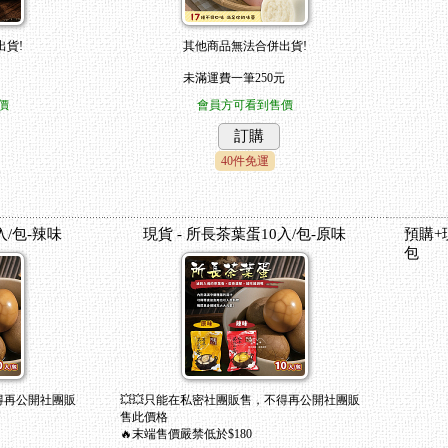
貨!
其他商品無法合併出貨!
未滿運費一筆250元
價
會員方可看到售價
訂購
40件免運
入/包-辣味
現貨 - 所長茶葉蛋10入/包-原味
預購+
包
得再公開社團販
💥💥只能在私密社團販售，不得再公開社團販
售此價格
🔥末端售價嚴禁低於$180