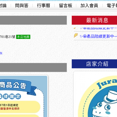
✨🤩產品陸續更新中~
01巷21號
本店地圖
✨🤩產品陸續更新中~
tw