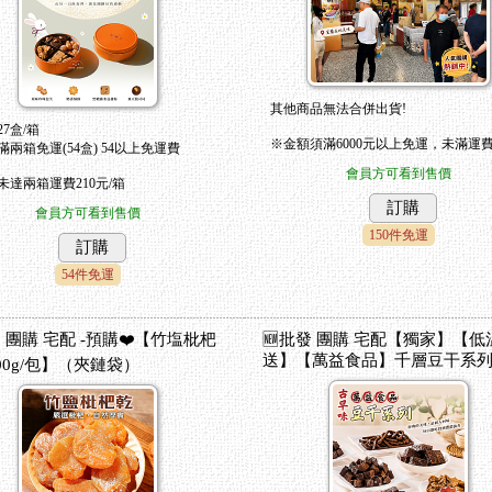
其他商品無法合併出貨!
27盒/箱
※金額須滿6000元以上免運，未滿運費
滿兩箱免運(54盒) 54以上免運費
會員方可看到售價
未達兩箱運費210元/箱
訂購
會員方可看到售價
150件免運
訂購
54件免運
發 團購 宅配 -預購❤️【竹塩枇杷
🆕批發 團購 宅配【獨家】【低
送】【萬益食品】千層豆干系
00g/包】（夾鏈袋）