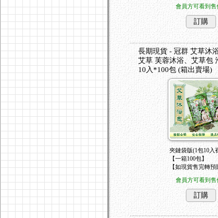
會員方可看到售
訂購
長期現貨 - 冠群 艾草沐
艾草 芙蓉沐浴、艾草包 泡
10入*100包 (箱出賣場)
夾鏈袋版(1包10入
【一箱100包】
【如現貨售完轉預
會員方可看到售
訂購