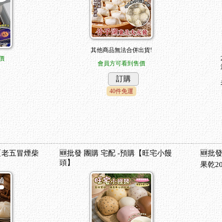
文字
文字
文字
文字
其他商品無法合併出貨!
價
文字
會員方可看到售價
文字
訂購
文字
40件免運
文字
文字
文字
文字
購【老五冒煙柴
🆕批發 團購 宅配 -預購【旺宅小饅
🆕批
頭】
果乾2