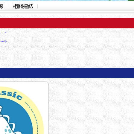
~~✨
~~✨