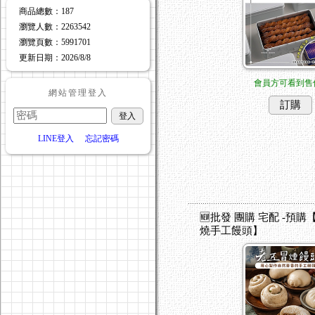
訊息跑馬燈文字訊息跑馬燈
商品總數
：187
訊息跑馬燈文字訊息跑馬燈
瀏覽人數
：
2263542
瀏覽頁數
：
5991701
訊息跑馬燈文字訊息跑馬燈
更新日期
：2026/8/8
訊息跑馬燈文字訊息跑馬燈
會員方可看到售
訊息跑馬燈文字訊息跑馬燈
網站管理登入
訂購
訊息跑馬燈文字訊息跑馬燈
訊息跑馬燈文字訊息跑馬燈
LINE登入
忘記密碼
訊息跑馬燈文字訊息跑馬燈
訊息跑馬燈文字訊息跑馬燈
訊息跑馬燈文字訊息跑馬燈
訊息跑馬燈文字訊息跑馬燈
🆕批發 團購 宅配 -預
燒手工饅頭】