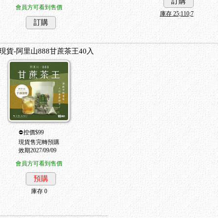
訂購
會員方可看到售價
庫存
25;110;7
訂購
現貨-阿里山888甘蔗茶王40入
⛔控價$99
現貨售完轉預購
效期2027/09/09
會員方可看到售價
預購
庫存
0