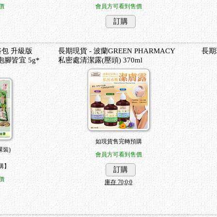
價
會員方可看到售價
訂購
浴包 升級版
長期現貨 - 波蘭GREEN PHARMACY
長期
腳皆宜 5g*
私密處清潔露(壓頭) 370ml
如現貨售完轉預購
裸裝)
會員方可看到售價
購】
訂購
價
庫存
70;0;0