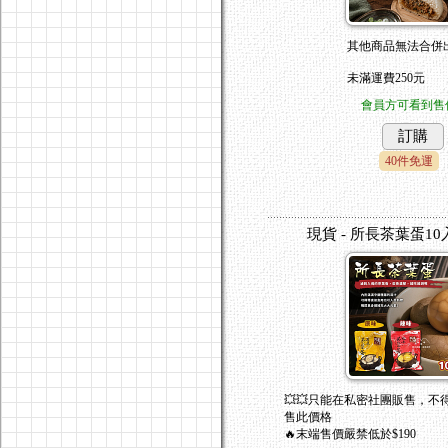
其他商品無法合併出
未滿運費250元
會員方可看到售
訂購
40件免運
現貨 - 所長茶葉蛋10
💥💥只能在私密社團販售，不
售此價格
🔥末端售價嚴禁低於$190