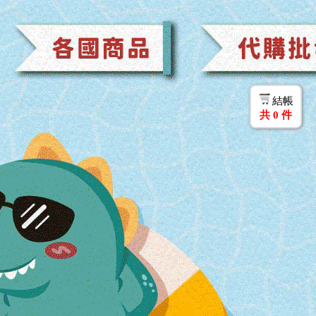
結帳
共
0
件