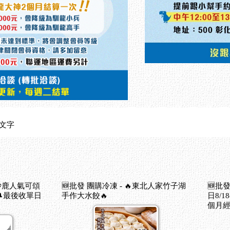
文字
文字
文字
文字
文字
文字
文字
文字
文字
文字
文字
文字
中沙鹿人氣可頌
🆕批發 團購冷凍 - 🔥東北人家竹子湖
🆕批發
文字
🔔最後收單日
手作大水餃🔥
日8/1
文字
個月
文字