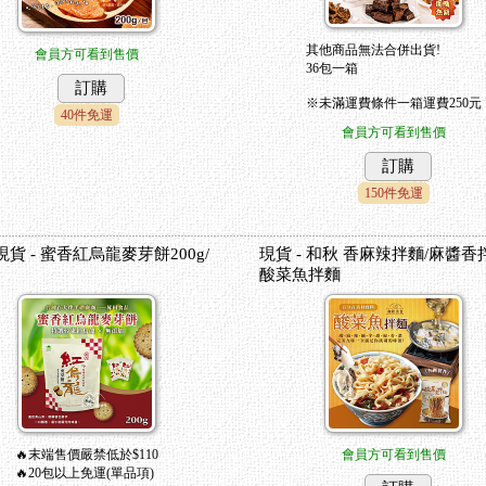
其他商品無法合併出貨!
會員方可看到售價
36包一箱
訂購
※未滿運費條件一箱運費250元
40件免運
會員方可看到售價
訂購
150件免運
現貨 - 蜜香紅烏龍麥芽餅200g/
現貨 - 和秋 香麻辣拌麵/麻醬香
酸菜魚拌麵
🔥末端售價嚴禁低於$110
會員方可看到售價
🔥20包以上免運(單品項)