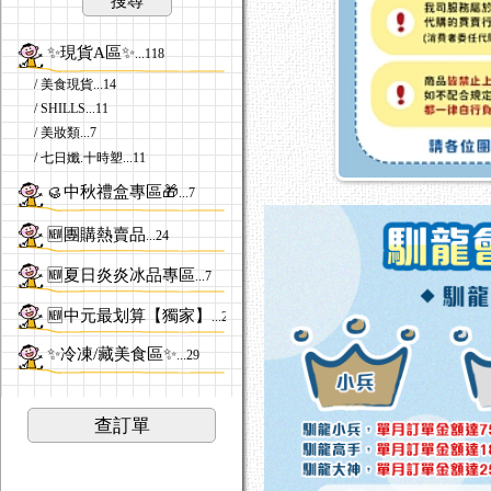
搜尋
✨現貨A區✨
...118
/ 美食現貨
...14
/ SHILLS
...11
/ 美妝類
...7
/ 七日孅.十時塑
...11
🥮中秋禮盒專區🎁
...7
🆕團購熱賣品
...24
🆕夏日炎炎冰品專區
...7
🆕中元最划算【獨家】
...2
✨冷凍/藏美食區✨
...29
訊息跑馬燈文字訊息跑馬燈
訊息跑馬燈文字訊息跑馬燈
查訂單
訊息跑馬燈文字訊息跑馬燈
訊息跑馬燈文字訊息跑馬燈